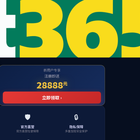
565net必赢客户端
团委通知
更多>>
2025年“希望工程·国之栋梁”助...
关于举办必赢565net官网首届学...