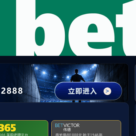
户端|官方网站
生组织
品牌活动
志愿服务
资料下载
六
-2025学年第十八届“挑战杯”广东大学生课外学术科技